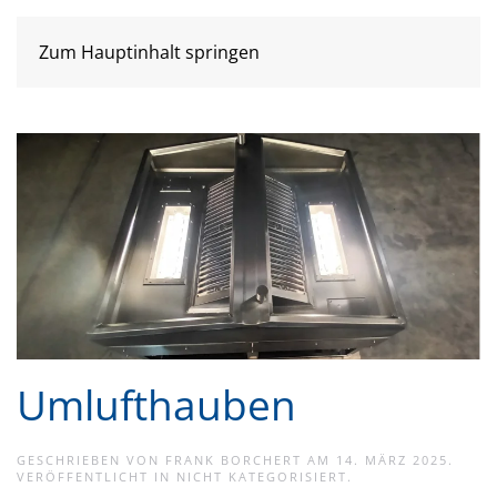
Zum Hauptinhalt springen
Umlufthauben
GESCHRIEBEN VON
FRANK BORCHERT
AM
14. MÄRZ 2025
.
VERÖFFENTLICHT IN
NICHT KATEGORISIERT
.