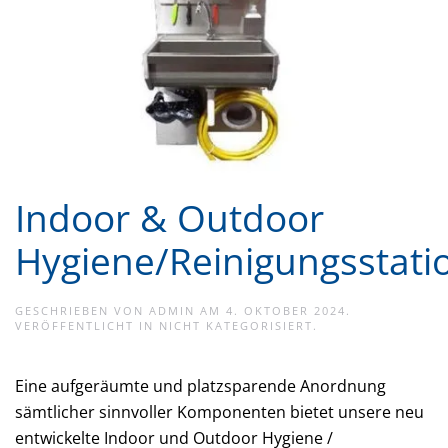
Indoor & Outdoor
Hygiene/Reinigungsstati
GESCHRIEBEN VON
ADMIN
AM
4. OKTOBER 2024
.
VERÖFFENTLICHT IN
NICHT KATEGORISIERT
.
Eine aufgeräumte und platzsparende Anordnung
sämtlicher sinnvoller Komponenten bietet unsere neu
entwickelte Indoor und Outdoor Hygiene /