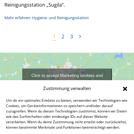
Reinigungsstation „Sugila“.
Mehr erfahren: Hygiene- und Reinigungsstation
1
2
3
Click to accept Marketing cookies and
enable this content
Zustimmung verwalten
Um dir ein optimales Erlebnis zu bieten, verwenden wir Technologien wie
Cookies, um Geräteinformationen zu speichern und/oder darauf
zuzugreifen. Wenn du diesen Technologien zustimmst, können wir Daten
Hinterm Bahnhof 20
wie das Surfverhalten oder eindeutige IDs auf dieser Website
verarbeiten. Wenn du deine Zustimmung nicht erteilst oder zurückziehst,
49751 Sögel
können bestimmte Merkmale und Funktionen beeinträchtigt werden.